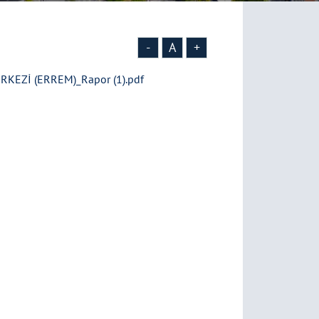
-
A
+
EZİ (ERREM)_Rapor (1).pdf