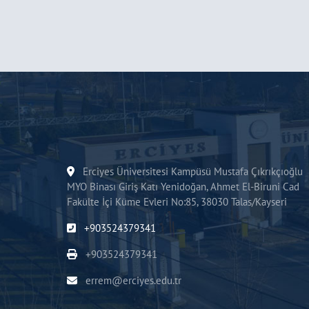
Erciyes Üniversitesi Kampüsü Mustafa Çıkrıkçıoğlu
MYO Binası Giriş Katı Yenidoğan, Ahmet El-Biruni Cad
Fakülte İçi Küme Evleri No:85, 38030 Talas/Kayseri
+903524379341
+903524379341
errem@erciyes.edu.tr