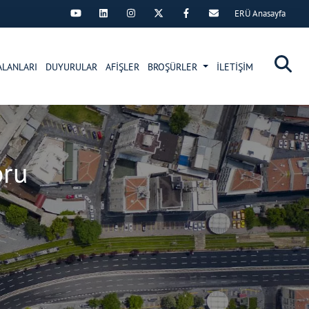
ERÜ Anasayfa
×
ALANLARI
DUYURULAR
AFİŞLER
BROŞÜRLER
İLETİŞİM
oru